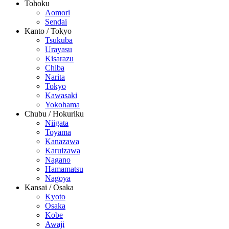
Tohoku
Aomori
Sendai
Kanto / Tokyo
Tsukuba
Urayasu
Kisarazu
Chiba
Narita
Tokyo
Kawasaki
Yokohama
Chubu / Hokuriku
Niigata
Toyama
Kanazawa
Karuizawa
Nagano
Hamamatsu
Nagoya
Kansai / Osaka
Kyoto
Osaka
Kobe
Awaji