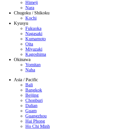
Himeji
Nara
Chugoku / Shikoku
Kochi
Kyusyu
Fukuoka
Nagasaki
Kumamoto
Oita
Miyazaki
Kagoshima
Okinawa
Yomitan
Naha
Asia / Pacific
Bali
Bangkok
Beijing
Chonburi
Dalian
Guam
Guangzhou
Hai Phong
Ho Chi Minh