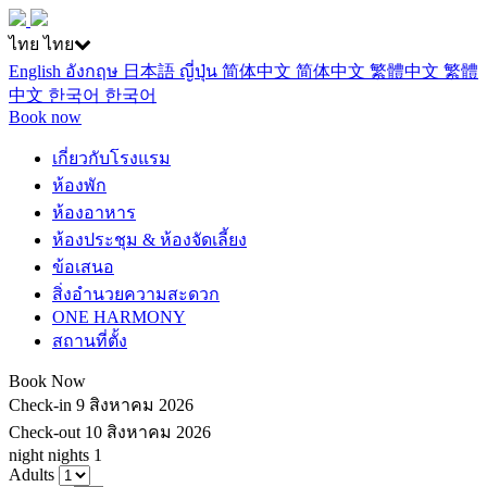
ไทย
ไทย
English
อังกฤษ
日本語
ญี่ปุ่น
简体中文
简体中文
繁體中文
繁體
中文
한국어
한국어
Book now
เกี่ยวกับโรงแรม
ห้องพัก
ห้องอาหาร
ห้องประชุม & ห้องจัดเลี้ยง
ข้อเสนอ
สิ่งอำนวยความสะดวก
ONE HARMONY
สถานที่ตั้ง
Book Now
Check-in
9 สิงหาคม 2026
Check-out
10 สิงหาคม 2026
night
nights
1
Adults