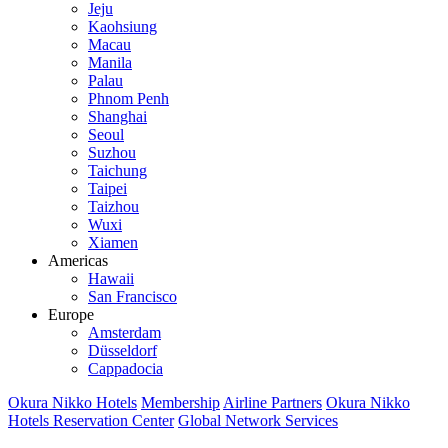
Jeju
Kaohsiung
Macau
Manila
Palau
Phnom Penh
Shanghai
Seoul
Suzhou
Taichung
Taipei
Taizhou
Wuxi
Xiamen
Americas
Hawaii
San Francisco
Europe
Amsterdam
Düsseldorf
Cappadocia
Okura Nikko Hotels
Membership
Airline Partners
Okura Nikko
Hotels Reservation Center
Global Network Services