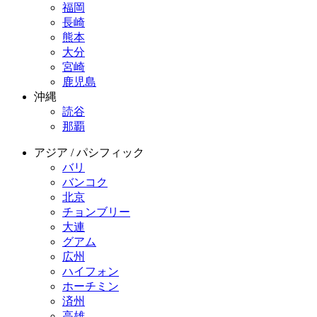
福岡
長崎
熊本
大分
宮崎
鹿児島
沖縄
読谷
那覇
アジア / パシフィック
バリ
バンコク
北京
チョンブリー
大連
グアム
広州
ハイフォン
ホーチミン
済州
高雄