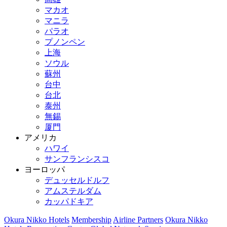
マカオ
マニラ
パラオ
プノンペン
上海
ソウル
蘇州
台中
台北
泰州
無錫
厦門
アメリカ
ハワイ
サンフランシスコ
ヨーロッパ
デュッセルドルフ
アムステルダム
カッパドキア
Okura Nikko Hotels
Membership
Airline Partners
Okura Nikko