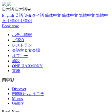
日本語
日本語
English
英語
ไทย
タイ語
简体中文
简体中文
繁體中文
繁體中
文
한국어
한국어
Book now
ホテル情報
ご宿泊
レストラン
会議室＆宴会場
オファー
施設
ONE HARMONY
立地
四季彩
Discover
四季彩へようこそ
Menus
Gallery
Book Now