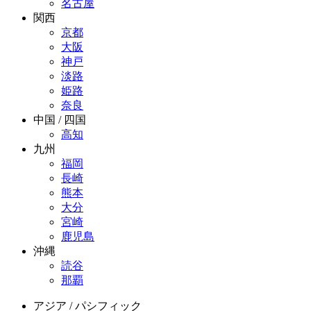
名古屋
関西
京都
大阪
神戸
淡路
姫路
奈良
中国 / 四国
高知
九州
福岡
長崎
熊本
大分
宮崎
鹿児島
沖縄
読谷
那覇
アジア / パシフィック