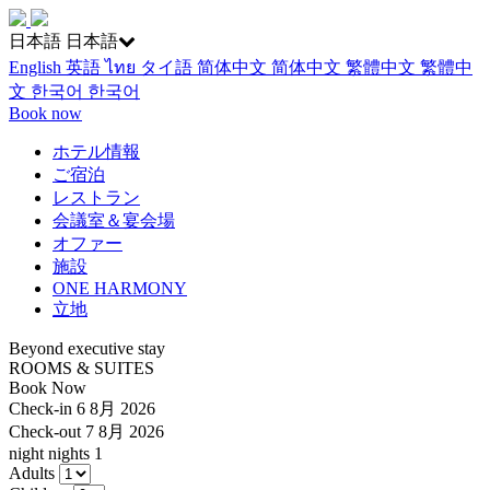
日本語
日本語
English
英語
ไทย
タイ語
简体中文
简体中文
繁體中文
繁體中
文
한국어
한국어
Book now
ホテル情報
ご宿泊
レストラン
会議室＆宴会場
オファー
施設
ONE HARMONY
立地
Beyond executive stay
ROOMS & SUITES
Book Now
Check-in
6 8月 2026
Check-out
7 8月 2026
night
nights
1
Adults