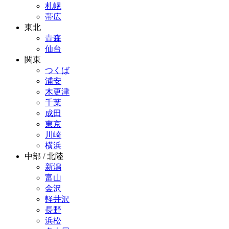
札幌
帯広
東北
青森
仙台
関東
つくば
浦安
木更津
千葉
成田
東京
川崎
横浜
中部 / 北陸
新潟
富山
金沢
軽井沢
長野
浜松