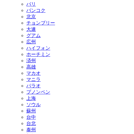
バリ
バンコク
北京
チョンブリー
大連
グアム
広州
ハイフォン
ホーチミン
済州
高雄
マカオ
マニラ
パラオ
プノンペン
上海
ソウル
蘇州
台中
台北
泰州